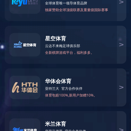
车牌识别一体机-慧眼二号
ETC高速道闸