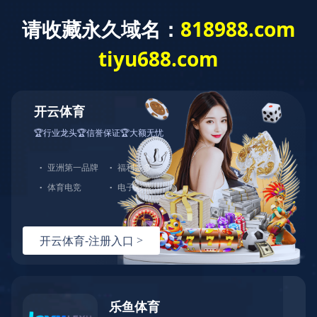
米兰体育APP官网
产品中心
PRODUCTS