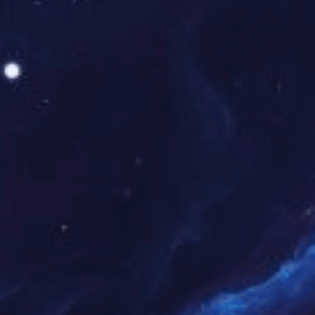
MORE
4
大优势
ADVANTAGE