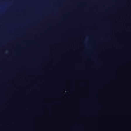
“前”列
米兰体育·(中国)官方网站 在科技发展道路上一直走在行业
新中国智慧停车；