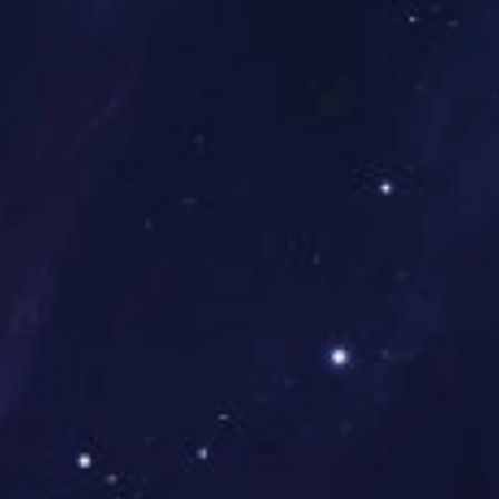
ETC高速道闸
广告道闸