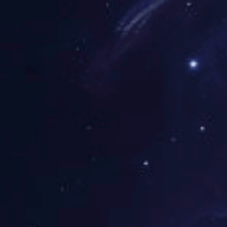
“十八”年专注