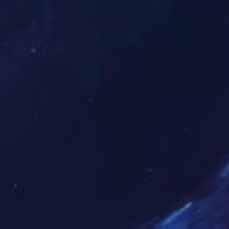
24V无刷直流道闸