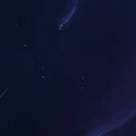
SXK-D01-智能道闸