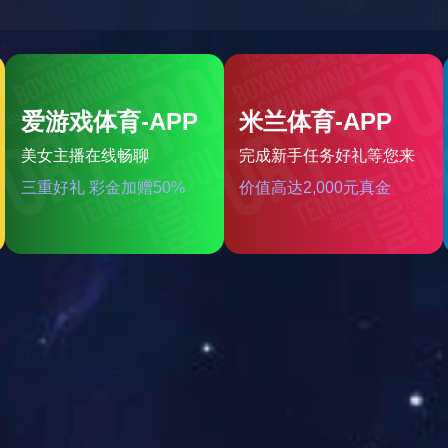
产品中心
PRODUCTS
XK-LPR100G 车牌识别一体机
SXK-100X 车牌识别道闸一