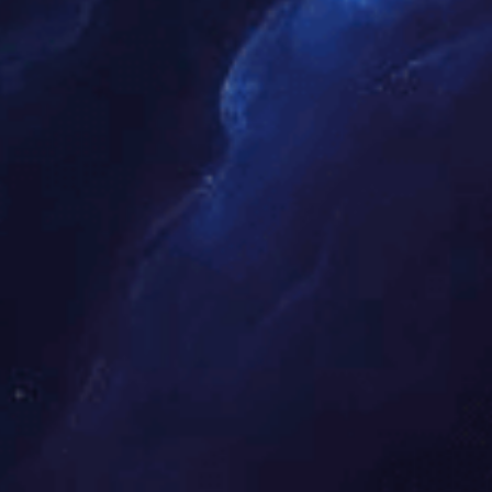
8年专注停车场智能设备
荣
行业
米兰体育APP官网-
的前-列，坚持走创