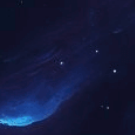
米兰体育APP官网-米兰体育·(中国)官方网站 是一家1
生产企业；
以不断开发新产品为己任。
公司荣获“中国智能停车场十大品牌企业”称号等多种殊