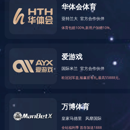
当前位置:
米兰体育APP官网-米兰体育·(中国)官方