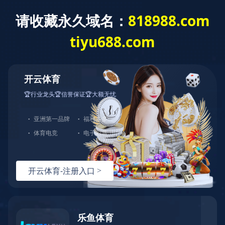
米兰体育APP官网
产品中心
PRODUCTS