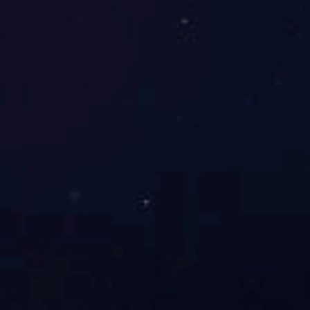
业精英，凭借丰富的行业经验和创新精神，正带着“激”情而有张力、
踏实而又勤奋的米兰体育APP官网-米兰体育·(中国)官方网站 团队大
步奔向未来。米兰体育APP官网-米兰体育·(中国)官方网站 团队成员
经验丰富并具有很强的创新能力和团队凝聚力。朝气、进取、尊重是
我们团队的关键词！合作共赢是我们对您的承诺！
关于我们
ABOUT US