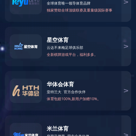
车牌识别一体机-慧眼二号
ETC高速道闸