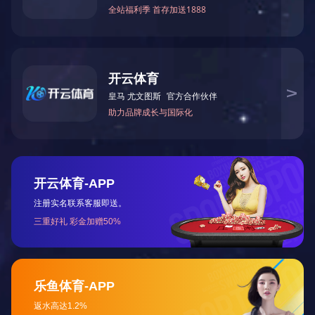
4
大优势
ADVANTAGE
“十八”年专注
米兰体育APP官网-米兰体育·(中国)官方网站 是一家18年专注停车场
智能设备生产企业；
以不断开发新产品为己任。
公司荣获“中国智能停车场十大品牌企业”称号等多种殊荣