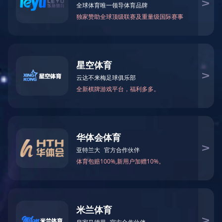
车牌识别一体机-慧眼二号
ETC高速道闸