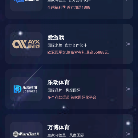
SXK-D01-智能道闸
SXK-100X 车牌识别道闸一体机
SXK-LPR100G 车牌识别一体机
广告道闸
MORE