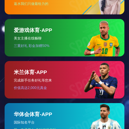
行业“前”列
米兰体育APP官网-米兰体育·(中国)官方网站 在科技发展道路上一直
走在行业的前-列，坚持走创新中国智慧停车；
2016年慧眼停车APP和慧眼停车微信公众号成功上线！