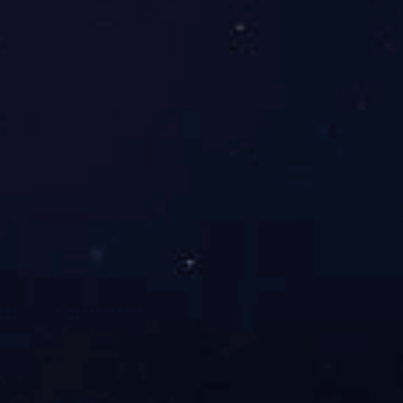
业精英，凭借丰富的行业经验和创新精神，正带着“激”情而有张力、
踏实而又勤奋的米兰体育APP官网-米兰体育·(中国)官方网站 团队大
步奔向未来。米兰体育APP官网-米兰体育·(中国)官方网站 团队成员
经验丰富并具有很强的创新能力和团队凝聚力。朝气、进取、尊重是
我们团队的关键词！合作共赢是我们对您的承诺！
关于我们
ABOUT US