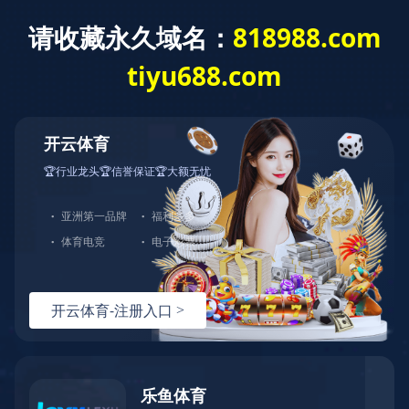
米兰体育APP官网
产品中心
PRODUCTS