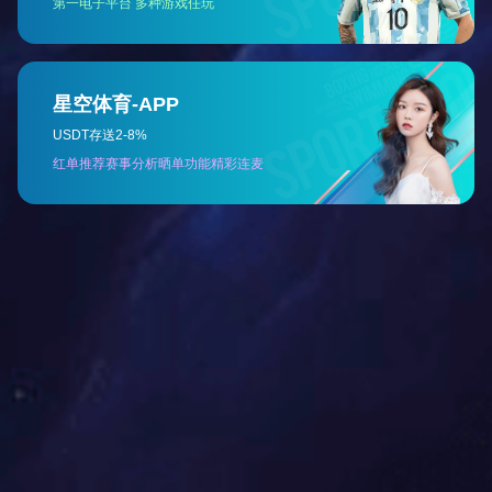
为智能+互联网停车迈进了一大步。
更便捷、更方便、更高效
米兰体育APP官网-米兰体育·(中国)官方网站 开发APP互联网开发的